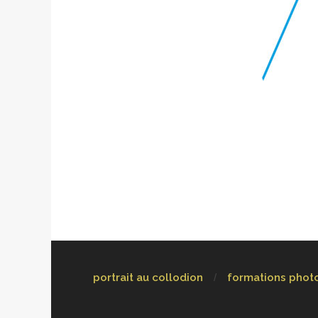
portrait au collodion
formations phot