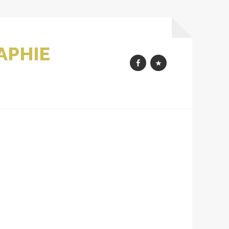
APHIE
FbK
MesImages