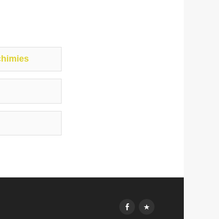
chimies
FbK
MesImages