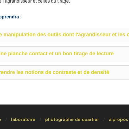
 l’agrandisseur et celles du tirage.
pprendra :
e manipulation des outils dont l'agrandisseur et les 
 une planche contact et un bon tirage de lecture
endre les notions de contraste et de densité
o
laboratoire
photographe de quartier
à propos