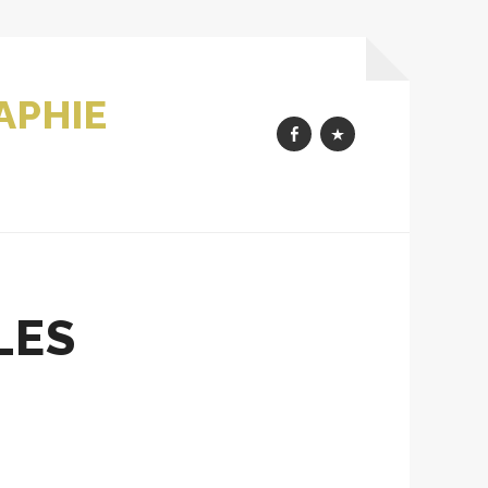
APHIE
FbK
MesImages
LES