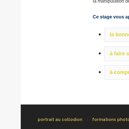
la manipulation de
Ce stage vous a
la bonn
à faire
à compr
portrait au collodion
formations phot