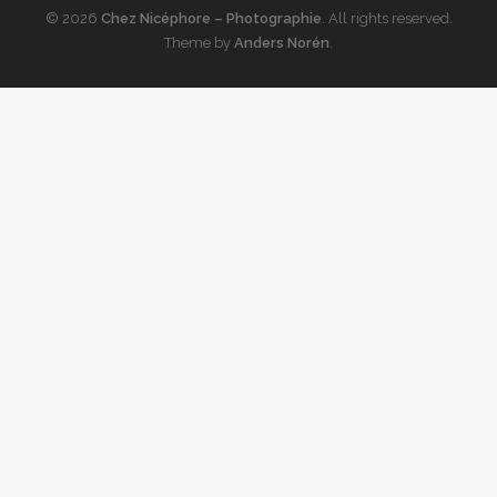
© 2026
Chez Nicéphore – Photographie
. All rights reserved.
Theme by
Anders Norén
.