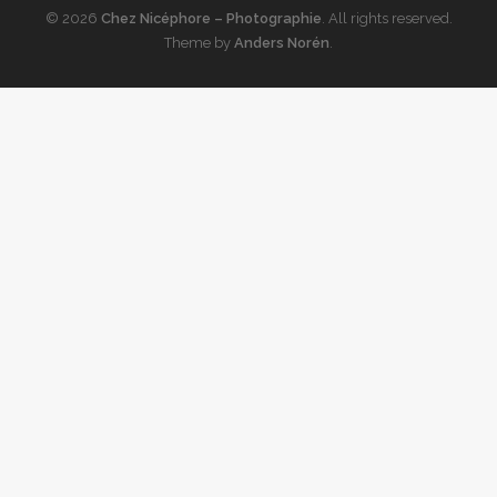
© 2026
Chez Nicéphore – Photographie
. All rights reserved.
Theme by
Anders Norén
.